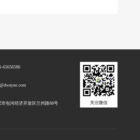
1-65656586
o@dwayne.com
关注微信
肥市包河经济开发区兰州路88号