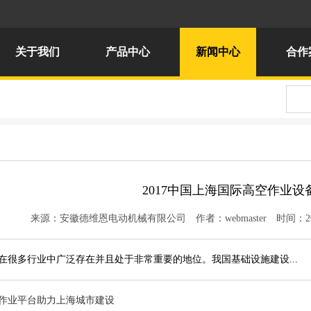
关于我们
产品中心
新闻中心
合作
2017中国上海国际高空作业设
来源：安徽德维恩电动机械有限公司
作者：webmaster
时间：201
在很多行业中广泛存在并且处于非常重要的地位。我国基础设施建设...
作业平台助力上海城市建设