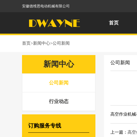
安徽德维恩电动机械有限公司
首页
首页
>
新闻中心
>
公司新闻
新闻中心
公司新闻
公司新闻
行业动态
高空作业机械
订购服务专线
上一篇：
高空