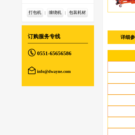
打包机
缠绕机
包装耗材
订购服务专线
详细参

0551-65656586

info@dwayne.com