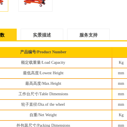
数
实景描述
服务支持
产品编号
/Product Number
额定载重量
/Load Capacity
Kg
最低高度
/Lowest Height
mm
最高高度
/Max.Height
mm
工作台尺寸
/Table Dimensions
mm
轮子直径
/Dia.of the wheel
mm
自重
/Net Weight
Kg
外包装尺寸
/Packing Dimensions
mm