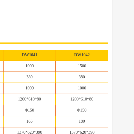
DW1041
DW1042
1000
1500
380
380
1000
1000
1200*610*80
1200*610*80
Φ150
Φ150
165
180
1370*620*390
1370*620*390