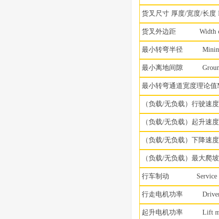
货叉尺寸
厚度
/
宽度
/
长度
货叉外边距
Width ove
最小转弯半径
Minimum 
最小离地间隙
Ground C
最小转弯通道宽度理论值
（负载
/
无负载）行驶速
（负载
/
无负载）起升速
（负载
/
无负载）下降速
（负载
/
无负载）最大爬
行车制动
Service b
行走电机功率
Driver 
起升电机功率
Lift moto