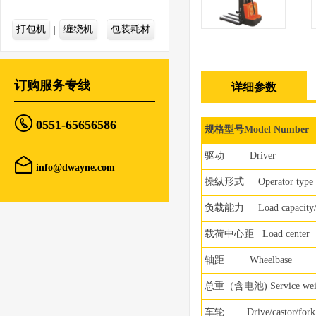
打包机
缠绕机
包装耗材
订购服务专线
详细参数

0551-65656586
规格型号
Model Number
驱动
Driver

info@dwayne.com
操纵形式
Operator type
负载能力
Load capacity/r
载荷中心距
Load center
轴距
Wheelbase
总重（含电池
) Service we
车轮
Drive/castor/fork