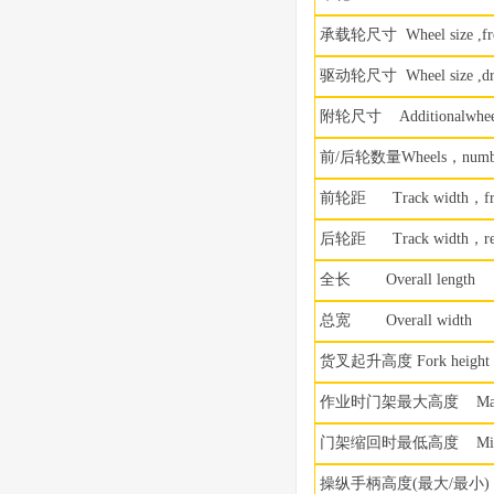
承载轮尺寸
Wheel size ,fr
驱动轮尺寸
Wheel size ,dr
附轮尺寸
Additionalwhe
前
/
后轮数量
Wheels
，
numb
前轮距
Track width
，
f
后轮距
Track width
，
r
全长
Overall length
总宽
Overall width
货叉起升高度
Fork height
作业时门架最大高度
Max
门架缩回时最低高度
Min 
操纵手柄高度
(
最大
/
最小
)