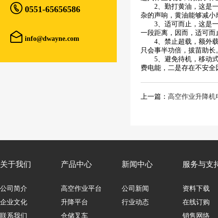

2、勤打黄油，这是
0551-65656586
杂的声响，黄油能够减小
3、适可而止，这是
一段距离，因而，适可而

info@dwayne.com
4、禁止超载，额外
只会事半功倍，拔苗助长
5、避免待机，移动
费电能，二是存在不安全
上一篇：
高空作业升降机
关于我们
产品中心
新闻中心
服务与支
公司简介
高空作业平台
公司新闻
资料下载
企业文化
升降平台
行业动态
在线订购
联系我们
仓储叉车
销售网络