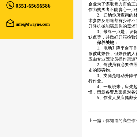

企业为了谋取暴力而偷工
0551-65656586
作为购买者不能贪心一点
2、归纳你所查询的
术参数及用途都有少许不

info@dwayne.com
升降机械能满意你的需求
3、最终一点是，设
缺点等，并做好开箱检验
保养关键
：
1、电动升降平台车
够彼此兼任，但兼任的人
应由专业驾驶员操作渠道
2、驾驶员有必要依
走的障碍物。
3、支腿是电动升降
行作业。
4、一般说来，应先
慢，留意各臂及渠道对各
5、作业人员应佩戴
上一篇：
你知道的高空作